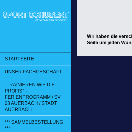
Wir haben die versc
Seite um jeden Wun
STARTSEITE
UNSER FACHGESCHÄFT
"TRAINIEREN WIE DIE
PROFIS" -
FERIENPROGRAMM / SV
08 AUERBACH / STADT
AUERBACH
*** SAMMELBESTELLUNG
***