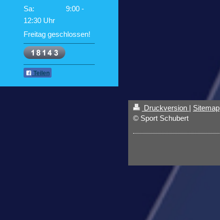
Sa: 9:00 -
12:30 Uhr
Freitag geschlossen!
Teilen
Druckversion
|
Sitemap
© Sport Schubert